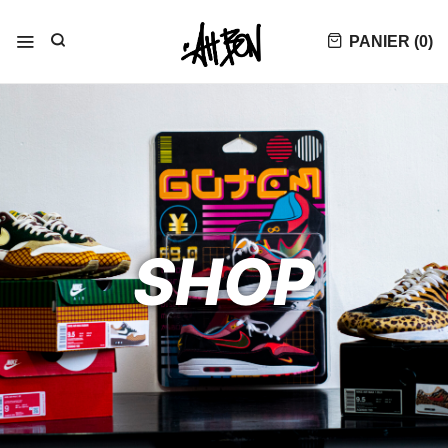
PANIER (
0
)
SHOP