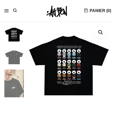
PANIER (
0
)