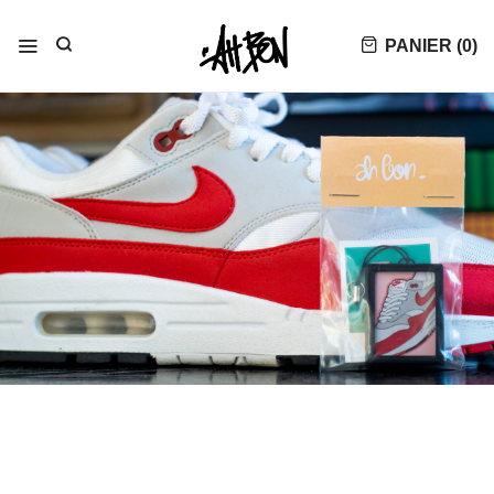
PANIER (
0
)