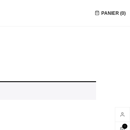
PANIER (
0
)
0