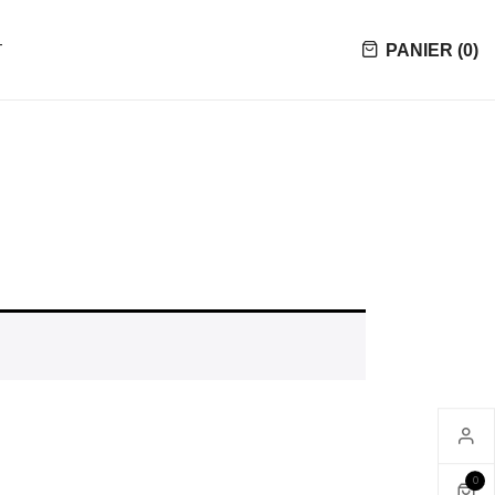
T
PANIER (
0
)
0